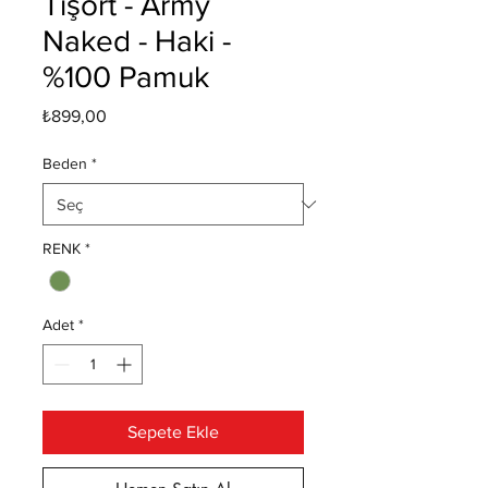
Tişört - Army
Naked - Haki -
%100 Pamuk
Fiyat
₺899,00
Beden
*
RENK
*
Adet
*
Sepete Ekle