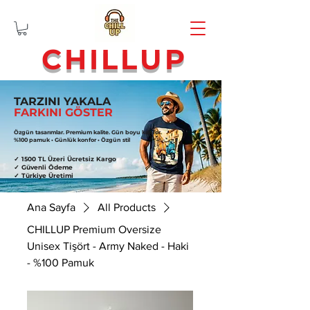
CHILLUP
TARZINI YAKALA
FARKINI GÖSTER
Özgün tasarımlar. Premium kalite. Gün boyu konfor.
%100 pamuk • Günlük konfor • Özgün stil
✓ 1500 TL Üzeri Ücretsiz Kargo
✓ Güvenli Ödeme
✓ Türkiye Üretimi
Ana Sayfa
All Products
CHILLUP Premium Oversize
Unisex Tişört - Army Naked - Haki
- %100 Pamuk