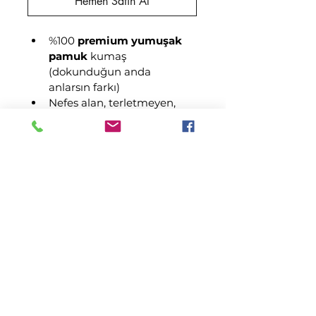
Hemen Satın Al
%100 
premium yumuşak 
pamuk
 kumaş 
(dokunduğun anda 
anlarsın farkı)
Nefes alan, terletmeyen, 
cildine ipek gibi davranan 
özel dokuma
Yaka içi etiketsiz
 tasarım 
→ Kaşıntı yok, iz yok, 
sadece saf konfor
Özel 
DTF baskı
teknolojisiyle yapılmış, 
zamanla çatlamaz, solmaz
Drop shoulder + oversize 
kesim
 → Hem salaş hem 
karizmatik durur
Renk paleti özenle seçildi; 
her tene ve her ruh haline 